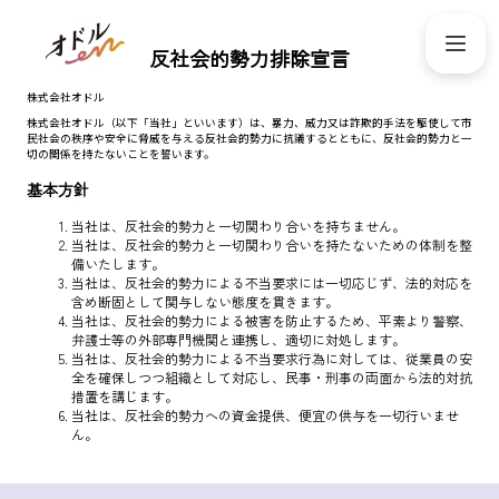
反社会的勢力排除宣言
株式会社オドル
株式会社オドル（以下「当社」といいます）は、暴力、威力又は詐欺的手法を駆使して市
民社会の秩序や安全に脅威を与える反社会的勢力に抗議するとともに、反社会的勢力と一
切の関係を持たないことを誓います。
基本方針
当社は、反社会的勢力と一切関わり合いを持ちません。
当社は、反社会的勢力と一切関わり合いを持たないための体制を整
備いたします。
当社は、反社会的勢力による不当要求には一切応じず、法的対応を
含め断固として関与しない態度を貫きます。
当社は、反社会的勢力による被害を防止するため、平素より警察、
弁護士等の外部専門機関と連携し、適切に対処します。
当社は、反社会的勢力による不当要求行為に対しては、従業員の安
全を確保しつつ組織として対応し、民事・刑事の両面から法的対抗
措置を講じます。
当社は、反社会的勢力への資金提供、便宜の供与を一切行いませ
ん。