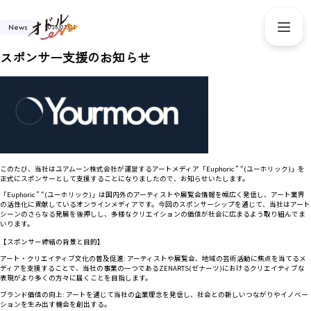
News
2025/03/01
スポンサー支援のお知らせ
このたび、当社はユアムーン株式会社が運営するアートメディア「Euphoric ” “(ユーホリック)」を
正式にスポンサーとして支援することになりましたので、お知らせいたします。
「Euphoric ” “(ユーホリック)」は国内外のアーティストや展覧会情報を幅広く発信し、アート業界
の活性化に貢献しているオンラインメディアです。今回のスポンサーシップを通じて、当社はアート
シーンのさらなる発展を後押しし、多様なクリエイションの価値が社会に広まるよう取り組んでま
いります。
【スポンサー締結の背景と目的】
アート・クリエイティブ文化の普及促進: アーティストや展覧会、地域の芸術活動に焦点を当てるメ
ディアを支援することで、当社の事業の一つであるZENARTS(ゼナーツ)におけるクリエイティブな
表現がより多くの方々に届くことを目指します。
ブランド価値の向上: アートを通じて当社の企業理念を発信し、社会との新しいつながりやイノベー
ションを生み出す機会を創出する。