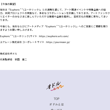
【今後の展望】
当社は「Euphoric ” “(ユーホリック)」との連携を通じて、アート関連イベントや特集企画への協
力、共同プロジェクトの実施など、多彩なコラボレーションを計画しております。アートファンやク
リエイターのみなさまに楽しんでいただける情報や企画を提供し、芸術文化の発展に寄与してまい
ります。
今後とも、当社ならびにアートメディア「Euphoric ” “(ユーホリック)」へのご支援とご愛顧を賜り
ますようお願い申し上げます。
Euphoric ” “(ユーホリック)サイト :
https://euphoric-arts.com/
ユアムーン株式会社 コーポレートサイト :
https://yourmoon.jp/
株式会社オドル
代表取締役 安田 康二
TOP
オドルとは
サービス