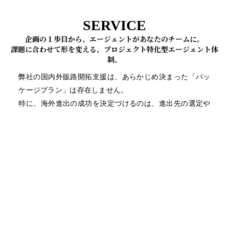
SERVICE
企画の１歩目から、エージェントがあなたのチームに。
課題に合わせて形を変える、プロジェクト特化型エージェント体
制。
弊社の国内外販路開拓支援は、あらかじめ決まった「パッ
ケージプラン」は存在しません。
特に、海外進出の成功を決定づけるのは、進出先の選定や
現地での実務だけではなく、その前段階にある「最初の企
画・戦略の精度」だからです。
私たちは、プロジェクトの企画・構想段階から貴社のチー
ムに深くジョインします。
そこで導き出した課題を専門のエージェントの中から最適
なメンバーをピックアップし、その都度 オーダーメイド
のチームを組織し解決します。